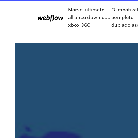
Marvel ultimate
O imbativel
alliance download
completo
xbox 360
dublado ass