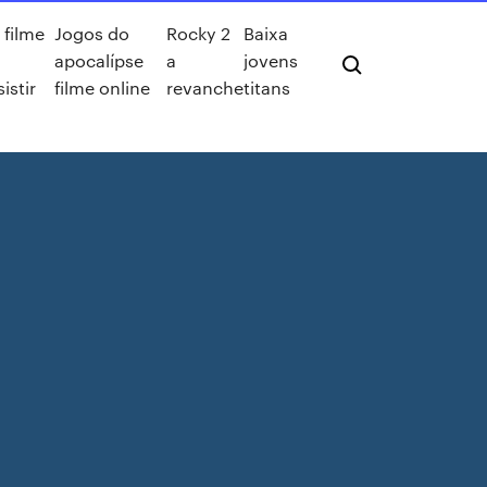
 filme
Jogos do
Rocky 2
Baixa
apocalípse
a
jovens
istir
filme online
revanche
titans